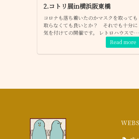
2.コトリ展in横浜阪東橋
コロナ も落ち着いたのかマスクを取っても
取らなくても良いとか？ それでも 十分に
気を付けての開催です。 レトロハウスで
made in コトリ展の品物や人とのふれあい
Read more
楽しんで頂けたらと思っています。 ぜひ 遊
びに来てください～♪
WEBS