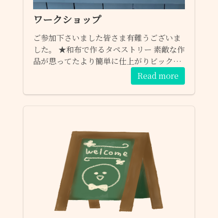
ワークショップ
ご参加下さいました皆さま有難うございま
した。 ★和布で作るタペストリー 素敵な作
品が思ってたより簡単に仕上がりビックリ
です。 様子を見ていたお客さまも次々参加
Read more
されました。 ★ハーブソルト作り ハーブソ
ルトはお料理に使うのは、勿論 飾っても
楽しめます。 ★ハーブマスクスプレー お好
みのハーブを使いとても良い香りのスプレ
ーが出来ました。 ★エコクラフトのカゴ作
り 複雑に見えますが先生のご指導でスムー
ズに可愛いカゴが出来ました。 ★チョーク
アート ミニプレートやミニ看板を思い思い
の図柄で作りました。 選べる図柄もありま
す。 先生方のご指導で沢山の方がご参加く
ださいました。