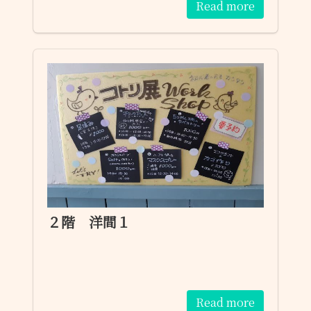
Read more
２階 洋間１
Read more