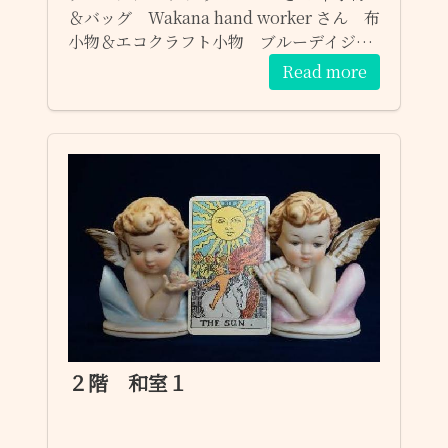
＆バッグ Wakana hand worker さん 布
小物＆エコクラフト小物 ブルーデイジー
さん 布バッグ みつは さん ハーブティー
Read more
＆マスクスプレー Akemi Herdb Fun さ
ん
２階 和室１