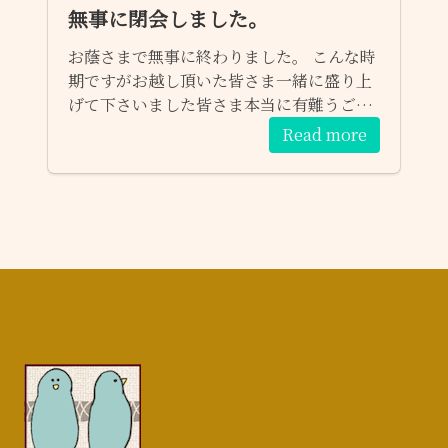
無事に閉会しました。
お蔭さまで無事に終わりました。 こんな時
期ですがお越し頂いた皆さま一緒に盛り上
げて下さいました皆さま本当に有難うござ
いました。 心より感謝しています。 kotori
Read more