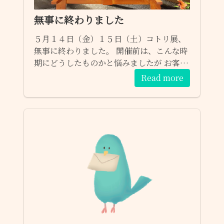
無事に終わりました
５月１４日（金）１５日（土）コトリ展、
無事に終わりました。 開催前は、こんな時
期にどうしたものかと悩みましたが お客様
や作家さんのご配慮のおかげで楽しく過ご
Read more
せました。 ありがとうございました。 そし
て設営にご協力してくださいました方々感
謝です。