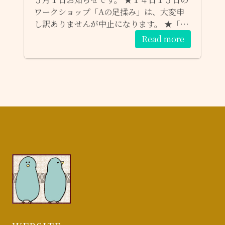
ワークショップ「Aの足揉み」は、大変申
し訳ありませんが中止になります。 ★「に
じいろ」「hiyoko」参加出来なくなりまし
Read more
た。