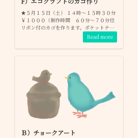
F）エコクラフトのカゴ作り
★５月１５日（土） １４時～１５時３０分
￥１０００（制作時間 ６０分～７０分位
リボン付のカゴを作ります。ポケットティ
ッシュが入る大きさです。 アクセントのか
Read more
わいいリボンは、選べます ☆定員に空が
あれば何時でもご参加頂けます。 ご参加予
約はお問い合わせフォームからも受け付け
ます。 １）参加希望のワークショップ ２）
日程 ３）お名前 （お電話番号・任意） 宜
しくお願いします～♫
Ｂ）チョークアート