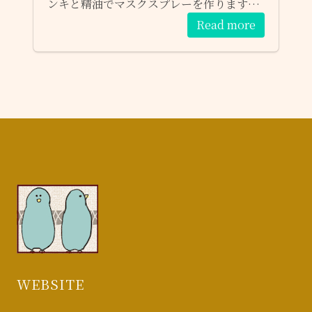
ンキと精油でマスクスプレーを作ります。
（３０ml） ｛参加感想｝明るく楽しい雰囲
Read more
気で作れます。とても香りで何時もバッグ
にます。 ☆定員に空があれば何時でもご参
加頂けます。 ご参加予約はお問い合わせフ
ォームからも受け付けます。 １）参加希望
のワークショップ ２）日程 ３）お名前
（お電話番号・任意） 宜しくお願いします
～♫
WEBSITE