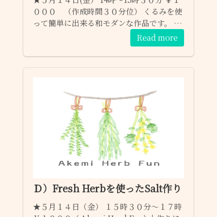
０００ （作成時間３０分位） くるみを使
って簡単に出来る和モダンな作品です。 ☆
定員に空があれば何時でもご参加頂けま
Read more
す。 ご参加予約はお問い合わせフォームか
らも受け付けます。 １）参加希望のワーク
ショップ ２）日程 ３）お名前 （お電話番
号・任意） 宜しくお願いします～♫
Ｄ）Fresh Herbを使ったSalt作り
★５月１４日（金） １５時３０分～１７時