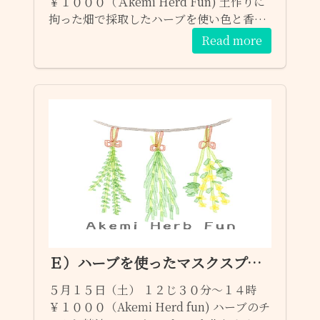
￥１０００（Ａkemi Herd Fun) 土作りに
拘った畑で採取したハーブを使い色と香り
を楽しみながら作ります。 ☆定員に空があ
Read more
れば何時でもご参加頂けます。 ご参加予約
はお問い合わせフォームからも受け付けま
す。 １）参加希望のワークショップ ２）日
程 ３）お名前 （お電話番号・任意） 宜し
くお願いします～♫
Ｅ）ハーブを使ったマスクスプレー
５月１５日（土） １２じ３０分～１４時
￥１０００（Akemi Herd fun) ハーブのチ