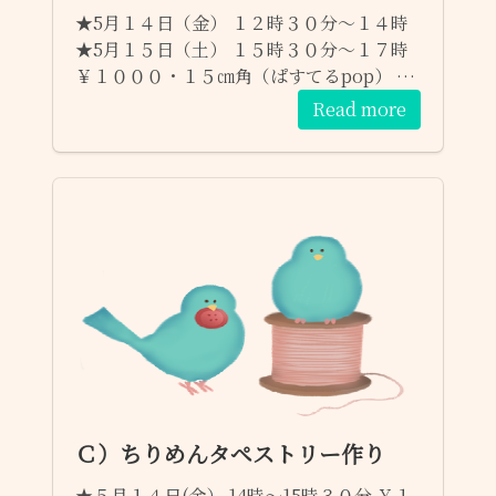
★5月１４日（金） １２時３０分～１４時
★5月１５日（土） １５時３０分～１７時
￥１０００・１５㎝角（ぱすてるpop） ワ
ンちゃん、ネコちゃん、お花のモチーフで
Read more
メッセージボードを描いてみましょう。 直
ぐに使えるミニ看板など制作してみたい方
は、ぜひどうぞ～♪ ｛体験者感想｝明るく
分かりやすいリードで楽しく作品が出来ま
す。 ☆定員に空があれば何時でもご参加頂
けます。 ご参加予約はお問い合わせフォー
ムからも受け付けます。 １）参加希望のワ
ークショップ ２）日程 ３）お名前 （お電
話番号・任意） 宜しくお願いします～♫
Ｃ）ちりめんタペストリー作り
★５月１４日(金） 14時～15時３０分 ￥１