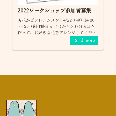
2022ワークショップ参加者募集
★花かごアレンジメント4/22（金）14:00
～15:30 制作時間が２０から３０分カゴを
作って、お好きな花をアレンジしてくださ
い。 ★ハーブの入浴剤4/22（金）15:30～
Read more
17:00 ￥１０００ 乾燥させた数種類のハー
ブをブレンドして岩塩とともに使う入浴剤
を作ります。 ★ハーブを使ったマスクスプ
レー4/23（土）12:3014:00hosi ho★ ￥１
０００ ハーブのチンキと精油でデオドラン
トスプレーを作ります。 ★ウェルカムボー
ド4/22（金）14:00～15:30 ￥１０００ ステ
ンシル等で小物を作ってボードに飾りま
す。 定員に空があればご参加頂けます。 ご
参加予約は、お問い合わせフォームからも
受け付けます。 １）参加希望のワークショ
ップ ２）日程 ３）お名前 宜しくお願いし