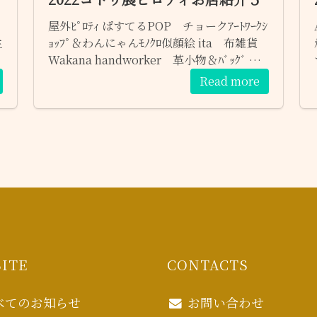
屋外ﾋﾟﾛﾃｨ ぱすてるPOP チョークｱｰﾄﾜｰｸｼ
生
ｮｯﾌﾟ＆わんにゃんﾓﾉｸﾛ似顔絵 ita 布雑貨
Wakana handworker 革小物＆ﾊﾞｯｸﾞ 結
古結古の会 和小物
Read more
ITE
CONTACTS
べてのお知らせ
お問い合わせ