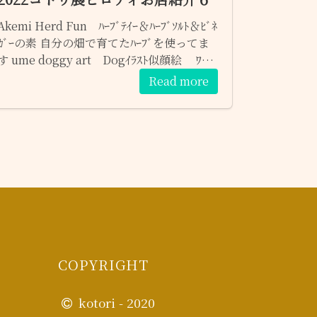
Akemi Herd Fun ﾊｰﾌﾞﾃｲｰ＆ﾊｰﾌﾞｿﾙﾄ＆ﾋﾞﾈ
ｶﾞｰの素 自分の畑で育てたﾊｰﾌﾞを使ってま
す ume doggy art Dogｲﾗｽﾄ似顔絵 ﾜﾝ
ちゃんの「らしさ」を大切に心を込めてお
Read more
描きします １７日（土）only kokkara 布
小物＆ぬいぐるみ
COPYRIGHT
kotori - 2020