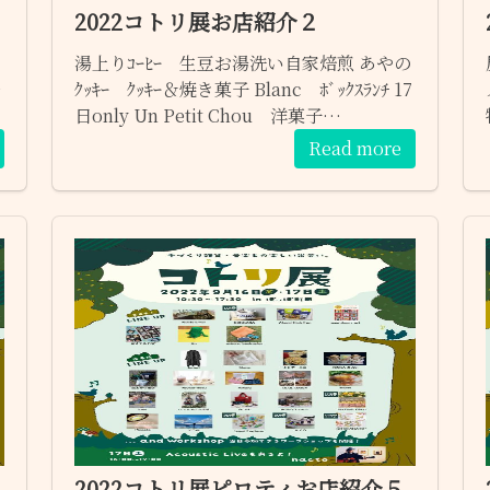
2022コトリ展お店紹介２
湯上りｺｰﾋｰ 生豆お湯洗い自家焙煎 あやの
ｬ
ｸｯｷｰ ｸｯｷｰ＆焼き菓子 Blanc ﾎﾞｯｸｽﾗﾝﾁ 17
日only Un Petit Chou 洋菓子
KITOHANATO ﾚｼﾞﾝｱｸｾ＆ｴｯｸﾞｼﾞｪﾙﾓｻﾞｲｸ
Read more
2022コトリ展ピロティお店紹介５