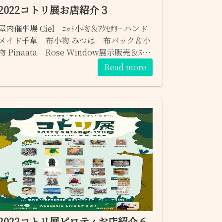
2022コトリ展お店紹介３
屋内催事場 Ciel ﾆｯﾄ小物＆ｱｸｾｻﾘｰ ハンド
メイド千草 布小物 みつは 布バック＆小
物 Pinaata Rose Window展示販売＆ｽﾃﾝ
ﾄﾞｸﾞﾗｽ １６日（金）only Izumii
Read more
Fontana ﾌﾟﾗ板＆ｲﾗｽﾄﾎﾟｽﾄｶｰﾄﾞ かぐら
和小物＆ﾊﾞｯｸﾞ
2022コトリ展ピロティお店紹介６