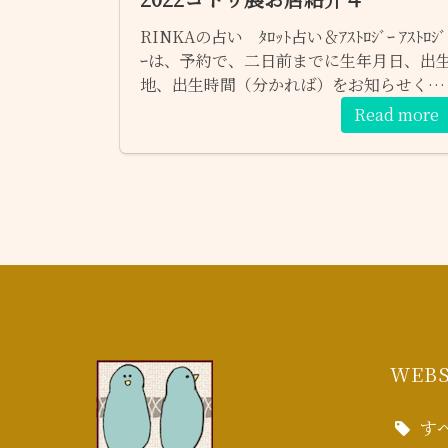
RINKAの占い ﾀﾛｯﾄ占い＆ｱｽﾄﾛｼﾞｰ ｱｽﾄﾛｼﾞ
ｰは、予約で、二日前までに生年月日、出
地、出生時間（分かれば）をお知らせくだ
さい そうる 官足法（足揉み）＆ﾀｲﾑﾏｼﾝｾﾗ
Read more
ﾋﾟｰ＆ﾄｩﾘｰﾃﾞｨﾝｸﾞ
WEBS
す