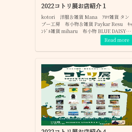
2022コトリ展お店紹介１
kotori 洋服＆雑貨 Mana ｱﾛﾏ雑貨 タン
プー工房 布小物＆雑貨 Paykar Resu ｷ
ﾝﾄﾞﾙ雑貨 miharu 布小物 BLUE DAISY
布小物＆ｴｺｸﾗﾌﾄ
Read more
2022コトリ展お店紹介４